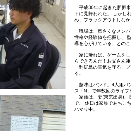
平成30年に起きた胆振東
トに見舞われた。 しかし
め、ブラックアウトしなか
職場は、気さくなメンバ
性格や経験値を把握し、 
導を心がけている、とのこ
家に帰れば、ゲームをし
らできるんだ！お父さん凄
「利尻島の電気を守る」プ
る。
趣味はバンド。4人組バ
ス「N」で年数回のライブ
家族は、妻(東京出身)、
で、 休日は家族であちこ
ハマり中。