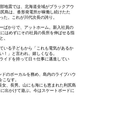
部地震では、北海道全域がブラックアウ
利尻島は、沓形発電所が稼働し続けたた
った。これが川代次長の誇り。
ーばかりで、アットホーム。新入社員の
型にはめずにその社員の長所を伸ばせる指
と。
ている子どもから「これも電気があるか
い！」と言われ、嬉しくなる。
ライドを持って日々仕事に邁進してい
ンドのボーカルを務め、島内のライブハウ
をこなす。
長女、長男。山にも海にも恵まれた利尻島
ちに出かけて遊ぶ。今はスケートボードに